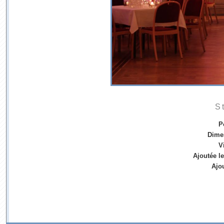
S
P
Dime
V
Ajoutée le
Ajo