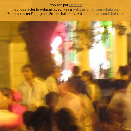
Propulsé par
Dotclear
Pour contacter le webmaster, écrivez à
webmaster_at_soirdebal.com
Pour contacter l'équipe de Soir de bal, écrivez à
contact_at_soirdebal.com