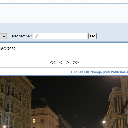
Recherche :
IMG 7932
<<
<
>
>>
Cliquez sur l'image pour l'afficher en