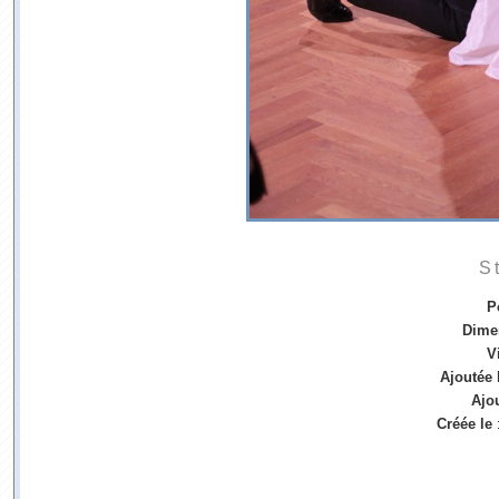
S
P
Dime
V
Ajoutée 
Ajo
Créée le